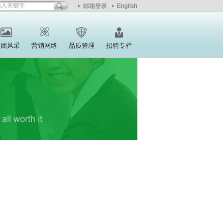
邮箱登录
English
集团风采
营销网络
品质管理
招聘专栏