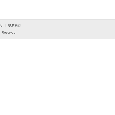
化
|
联系我们
eserved.